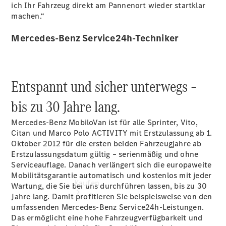
vereinbaren
ich Ihr Fahrzeug direkt am Pannenort wieder startklar
Beratung
machen.“
vereinbaren
Servicetermin
Mercedes-Benz Service24h-Techniker
vereinbaren
Tel: +49
2451 9845
0
Entspannt und sicher unterwegs –
bis zu 30 Jahre lang.
Mercedes-Benz MobiloVan ist für alle Sprinter, Vito,
Citan und Marco Polo ACTIVITY mit Erstzulassung ab 1.
Oktober 2012 für die ersten beiden Fahrzeugjahre ab
Erstzulassungsdatum gültig – serienmäßig und ohne
Serviceauflage. Danach verlängert sich die europaweite
Mobilitätsgarantie automatisch und kostenlos mit jeder
Kaufen
Wartung, die Sie bei uns durchführen lassen, bis zu 30
Jahre lang. Damit profitieren Sie beispielsweise von den
umfassenden Mercedes-Benz Service24h-Leistungen.
Das ermöglicht eine hohe Fahrzeugverfügbarkeit und