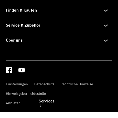
eCitan
Tourer -
elektrisch
Auf- und
Umbaulösungen
Junge
Sterne
Digitale
Extras
Services