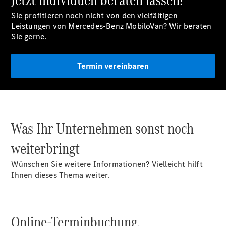
Sprinter
Tourer
Sie profitieren noch nicht von den vielfältigen
Sprinter
Leistungen von Mercedes-Benz MobiloVan? Wir beraten
Pritschenfahrzeug
Sie gerne.
eSprinter
Pritschenfahrzeug
- elektrisch
Termin vereinbaren
Sprinter
Fahrgestell
eSprinter
Fahrgestell
- elektrisch
Was Ihr Unternehmen sonst noch
Vito
weiterbringt
Wünschen Sie weitere Informationen? Vielleicht hilft
Ihnen dieses Thema weiter.
Vito
Kastenwagen
Online-Terminbuchung.
eVito