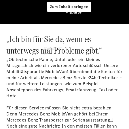
Zum Inhalt springen
Anbieter
„Ich bin für Sie da, wenn es
Anbieter
unterwegs mal Probleme gibt.“
Übersicht
„Ob technische Panne, Unfall oder ein kleines
Missgeschick wie ein verlorener Autoschlüssel: Unsere
Mobilitätsgarantie MobiloVan1 übernimmt die Kosten für
meine Arbeit als Mercedes-Benz Service24h-Techniker –
und für weitere Leistungen, wie zum Beispiel
Abschleppen des Fahrzeugs, Ersatzfahrzeug, Taxi oder
Startseite
Hotel.
Modellübersicht
Konfigurator
Für diesen Service müssen Sie nicht extra bezahlen.
Ansprechpartner
Denn Mercedes-Benz MobiloVan gehört bei Ihrem
finden
Mercedes-Benz Transporter zur Serienausstattung.1
Probefahrt
Noch eine gute Nachricht: In den meisten Fällen kann