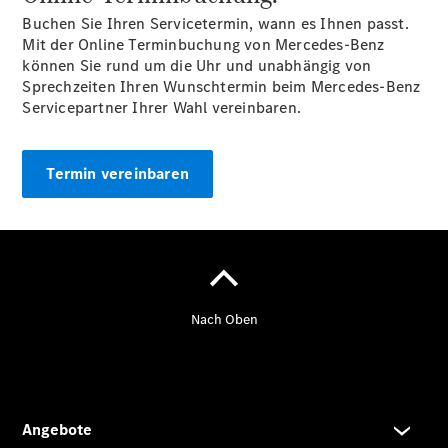
Kastenwagen
Buchen Sie Ihren Servicetermin, wann es Ihnen passt.
- elektrisch
Mit der Online Terminbuchung von Mercedes-Benz
Vito Mixto
können Sie rund um die Uhr und unabhängig von
Vito Tourer
Sprechzeiten Ihren Wunschtermin beim Mercedes-Benz
eVito
Servicepartner Ihrer Wahl vereinbaren.
Tourer -
elektrisch
Citan
Termin vereinbaren
Citan
Kastenwagen
eCitan
Kastenwagen
- elektrisch
Citan
Tourer