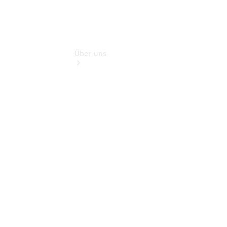
Über uns
Kontakt
Ansprechpartner
Vans &