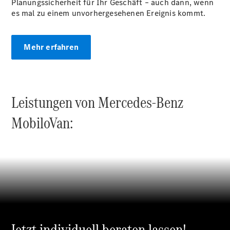
Planungssicherheit für Ihr Geschäft – auch dann, wenn
es mal zu einem unvorhergesehenen Ereignis kommt.
Übersicht
Mehr erfahren
Mercedes-
Benz
Store
Gebrauchtwagensuche
Elektrotransporter
Leistungen von Mercedes-Benz
Sprinter
MobiloVan:
Sprinter
Kastenwagen
eSprinter
Kastenwagen
- elektrisch
Jetzt individuell beraten lassen!