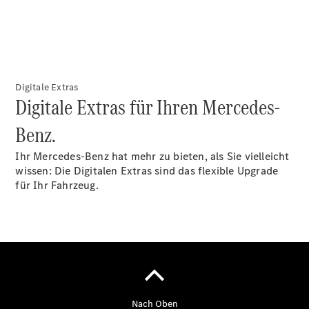
Sprinter
Tourer
Sprinter
Pritschenfahrzeug
eSprinter
Pritschenfahrzeug
Digitale Extras
- elektrisch
Digitale Extras für Ihren Mercedes-
Sprinter
Fahrgestell
Benz.
eSprinter
Fahrgestell
Ihr Mercedes-Benz hat mehr zu bieten, als Sie vielleicht
- elektrisch
wissen: Die Digitalen Extras sind das flexible Upgrade
Vito
für Ihr Fahrzeug.
Vito
Kastenwagen
eVito