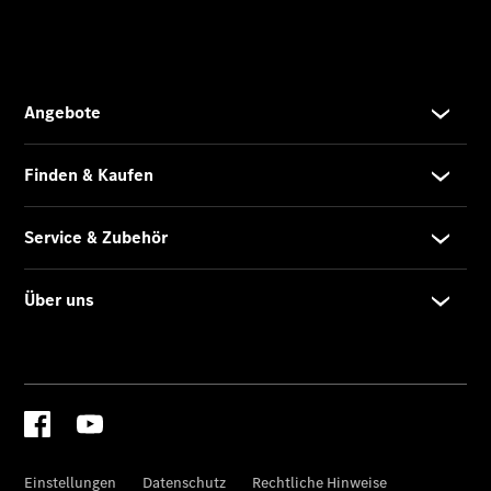
Kastenwagen
- elektrisch
Vito Mixto
Vito Tourer
eVito
Tourer -
elektrisch
Citan
Citan
Kastenwagen
eCitan
Kastenwagen
- elektrisch
Citan
Tourer