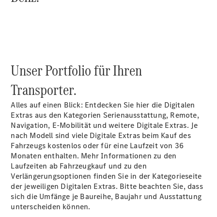
Übersicht
Mercedes-
Benz
Unser Portfolio für Ihren
Store
Gebrauchtwagensuche
Transporter.
Elektrotransporter
Sprinter
Alles auf einen Blick: Entdecken Sie hier die Digitalen
Extras aus den Kategorien Serienausstattung, Remote,
Navigation, E-Mobilität und weitere Digitale Extras. Je
nach Modell sind viele Digitale Extras beim Kauf des
Fahrzeugs kostenlos oder für eine Laufzeit von 36
Monaten enthalten. Mehr Informationen zu den
Laufzeiten ab Fahrzeugkauf und zu den
Sprinter
Verlängerungsoptionen finden Sie in der Kategorieseite
Kastenwagen
der jeweiligen Digitalen Extras. Bitte beachten Sie, dass
eSprinter
sich die Umfänge je Baureihe, Baujahr und Ausstattung
Kastenwagen
unterscheiden können.
- elektrisch