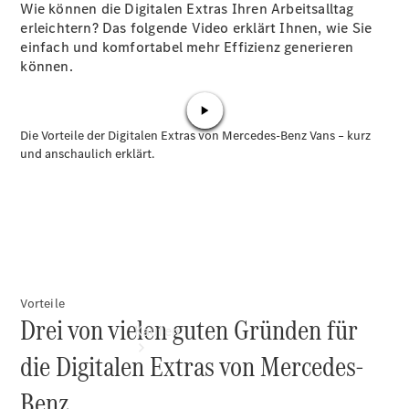
vereinbaren
Wie können die Digitalen Extras Ihren Arbeitsalltag
Beratung
erleichtern? Das folgende Video erklärt Ihnen, wie Sie
vereinbaren
einfach und komfortabel mehr Effizienz generieren
Servicetermin
können.
vereinbaren
Tel: +49
2451 9845
0
Vorteile
Drei von vielen guten Gründen für
Kaufen
die Digitalen Extras von Mercedes-
Benz.