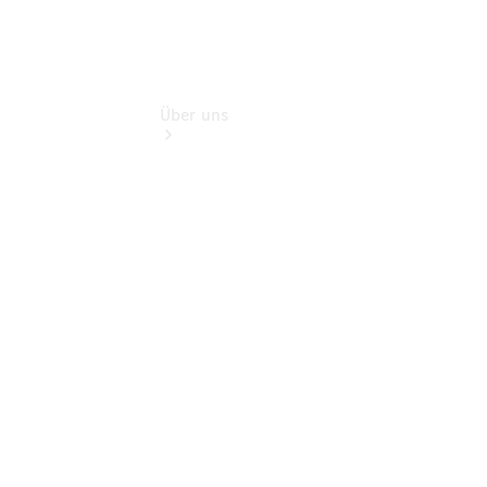
Über uns
Kontakt
Ansprechpartner
Vans &