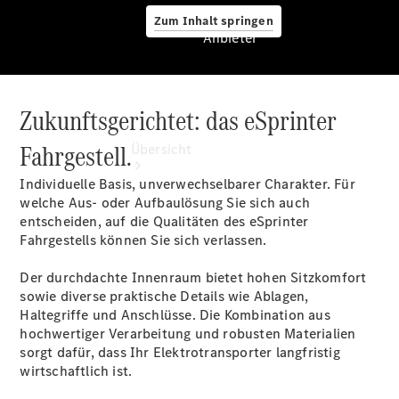
Zum Inhalt springen
Anbieter
Zukunftsgerichtet: das eSprinter
Anbieter
Fahrgestell.
Übersicht
Individuelle Basis, unverwechselbarer Charakter. Für
welche Aus- oder Aufbaulösung Sie sich auch
entscheiden, auf die Qualitäten des eSprinter
Fahrgestells können Sie sich verlassen.
Der durchdachte Innenraum bietet hohen Sitzkomfort
Startseite
sowie diverse praktische Details wie Ablagen,
Modellübersicht
Haltegriffe und Anschlüsse. Die Kombination aus
Konfigurator
hochwertiger Verarbeitung und robusten Materialien
Ansprechpartner
sorgt dafür, dass Ihr Elektrotransporter langfristig
finden
wirtschaftlich ist.
Probefahrt