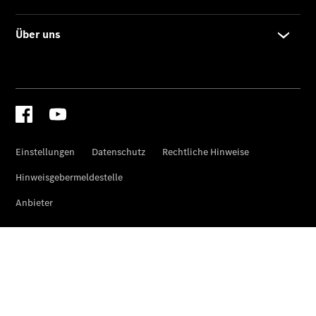
Sprinter
Tourer
Sprinter
Pritschenfahrzeug
eSprinter
Pritschenfahrzeug
- elektrisch
Sprinter
Fahrgestell
eSprinter
Fahrgestell
- elektrisch
Vito
Vito
Kastenwagen
eVito