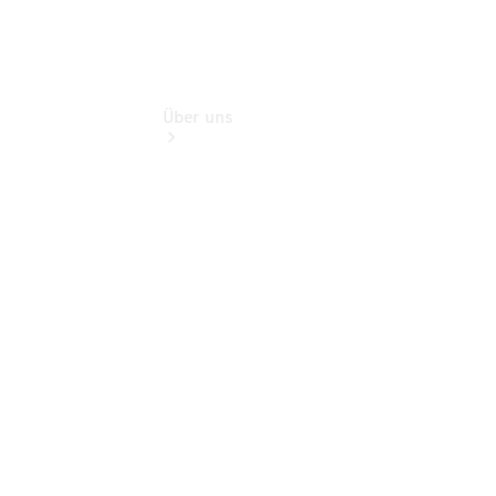
Über uns
Kontakt
Ansprechpartner
Vans &