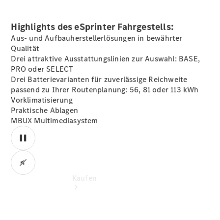
vereinbaren
Beratung
vereinbaren
Highlights des eSprinter Fahrgestells:
Servicetermin
Aus- und Aufbauherstellerlösungen in bewährter
vereinbaren
Qualität
Tel: +49
Drei attraktive Ausstattungslinien zur Auswahl: BASE,
2451 9845
PRO oder SELECT
0
Drei Batterievarianten für zuverlässige Reichweite
passend zu Ihrer Routenplanung: 56, 81 oder 113 kWh
Vorklimatisierung
Praktische Ablagen
MBUX
Multimediasystem
Kaufen
00:00 / 00:00