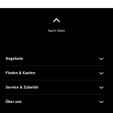
Kastenwagen
- elektrisch
Vito Mixto
Vito Tourer
eVito
Tourer -
elektrisch
Citan
Citan
Kastenwagen
eCitan
Kastenwagen
- elektrisch
Citan
Tourer