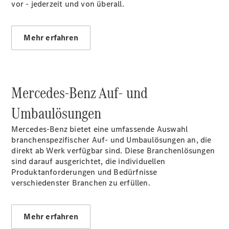
Sprinter
vor - jederzeit und von überall.
Tourer
Sprinter
Pritschenfahrzeug
Mehr erfahren
eSprinter
Pritschenfahrzeug
- elektrisch
Sprinter
Mercedes-Benz Auf- und
Fahrgestell
eSprinter
Umbaulösungen
Fahrgestell
- elektrisch
Mercedes‑Benz bietet eine umfassende Auswahl
Vito
branchenspezifischer Auf- und Umbaulösungen an, die
direkt ab Werk verfügbar sind. Diese Branchenlösungen
sind darauf ausgerichtet, die individuellen
Produktanforderungen und Bedürfnisse
verschiedenster Branchen zu erfüllen.
Vito
Kastenwagen
Mehr erfahren
eVito