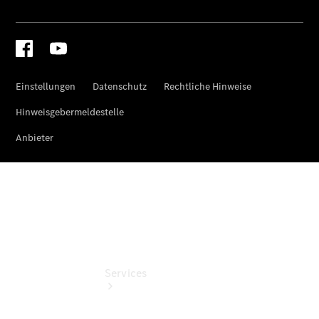
eCitan
Tourer -
elektrisch
Auf- und
Umbaulösungen
Junge
Sterne
Digitale
Extras
Services