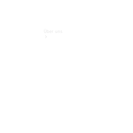
Über uns
Kontakt
Ansprechpartner
Vans &