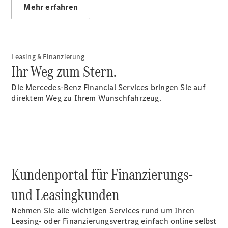
Mehr erfahren
Übersicht
Mercedes-
Leasing & Finanzierung
Benz
Ihr Weg zum Stern.
Store
Gebrauchtwagensuche
Die Mercedes-Benz Financial Services bringen Sie auf
Elektrotransporter
direktem Weg zu Ihrem Wunschfahrzeug.
Sprinter
Kundenportal für Finanzierungs-
Sprinter
Kastenwagen
und Leasingkunden
eSprinter
Kastenwagen
Nehmen Sie alle wichtigen Services rund um Ihren
- elektrisch
Leasing- oder Finanzierungsvertrag einfach online selbst