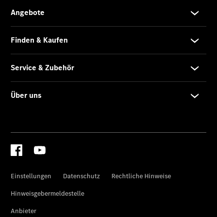
Sprinter
Tourer
Sprinter
Pritschenfahrzeug
eSprinter
Pritschenfahrzeug
- elektrisch
Sprinter
Fahrgestell
eSprinter
Fahrgestell
- elektrisch
Vito
Vito
Kastenwagen
eVito