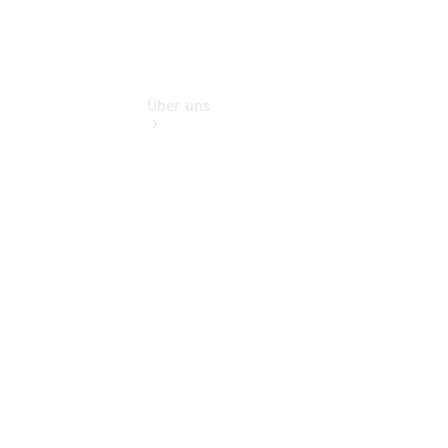
Über uns
Kontakt
Ansprechpartner
Vans &