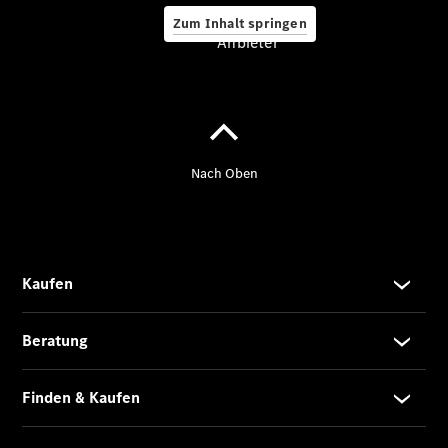
Zum Inhalt springen
Anbieter
A-Klasse
Kompaktlimousine
B-Klasse
Coupés
CLA Coupé
CLE Coupé
Mercedes-
AMG GT
Coupé
Mercedes-
AMG GT 4-
Türer