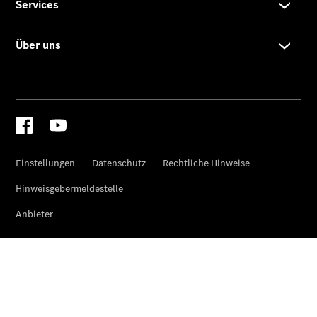
Coupé
Cabriolets
&
Roadster
CLE
Cabriolet
Mercedes-
AMG SL
Roadster
Mercedes-
Maybach SL
Monogram
Series