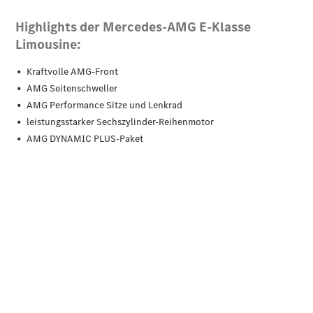
Pannen- &
Schadenhilfe
Reparatur &
Werkstatt
Rückrufe &
Umrüstungen
Warnung: Betrug
beim
Gebrauchtwagenkauf
Service für
Reisemobile
Gebrauchtwagensuche
Mercedes-
Benz Rent
Finanzdienste
Digitale
Extras