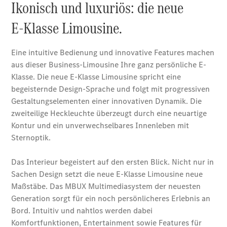
Coupé
Cabriolets
&
Roadster
CLE
Cabriolet
Mercedes-
AMG SL
Roadster
Mercedes-
Maybach SL
Monogram
Series