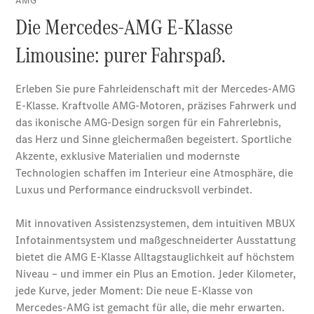
Services
Übersicht
Serviceangebote
Reifen &
Kompletträder
Teile &
Zubehör