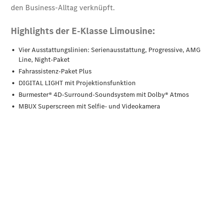
Grand
Limousine
VLE
Vans &
Reisemobile
EQT -