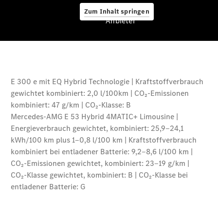
Zum Inhalt springen
Anbieter
A-Klasse
Kompaktlimousine
B-Klasse
Coupés
CLA Coupé
CLE Coupé
Mercedes-
AMG GT
Coupé
Mercedes-
AMG GT 4-
Türer