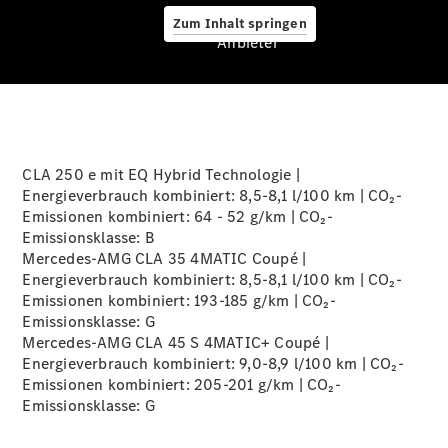
Zum Inhalt springen
A-Klasse
Anbieter
Kompaktlimousine
B-Klasse
Coupés
CLA 250 e mit EQ Hybrid Technologie |
Energieverbrauch kombiniert: 8,5-8,1 l/100 km | CO₂-
Emissionen kombiniert: 64 - 52 g/km | CO₂-
Emissionsklasse:
B
CLA Coupé
Mercedes-AMG CLA 35 4MATIC Coupé |
CLE Coupé
Energieverbrauch kombiniert: 8,5-8,1 l/100 km | CO₂-
Mercedes-
Emissionen kombiniert: 193-185 g/km | CO₂-
AMG GT
Emissionsklasse:
G
Coupé
Mercedes-AMG CLA 45 S 4MATIC+ Coupé |
Mercedes-
Energieverbrauch kombiniert: 9,0-8,9 l/100 km | CO₂-
AMG GT 4-
Emissionen kombiniert: 205-201 g/km | CO₂-
Türer
Emissionsklasse:
G
Coupé
Cabriolets