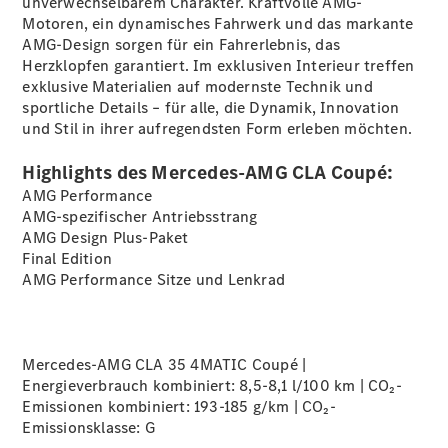
unverwechselbarem Charakter. Kraftvolle AMG-
elektrisch
Motoren, ein dynamisches Fahrwerk und das markante
V-Klasse
AMG-Design sorgen für ein Fahrerlebnis, das
V-Klasse
Herzklopfen garantiert. Im exklusiven Interieur treffen
Marco Polo
exklusive Materialien auf modernste Technik und
V-Klasse
sportliche Details – für alle, die Dynamik, Innovation
Marco Polo
und Stil in ihrer aufregendsten Form erleben möchten.
HORIZON
T-Klasse
Highlights des Mercedes-AMG CLA Coupé:
Reisemobile
AMG Performance
Gebrauchtwagensuche
AMG-spezifischer Antriebsstrang
Junge
AMG Design
Plus-Paket
Sterne
Final
Edition
Junge
AMG Performance Sitze und
Lenkrad
Sterne -
elektrisch
Mercedes-
Benz
Online
Mercedes-AMG CLA 35 4MATIC Coupé |
Store
Energieverbrauch kombiniert: 8,5-8,1 l/100 km | CO₂-
Emissionen kombiniert: 193-185 g/km | CO₂-
Emissionsklasse:
G