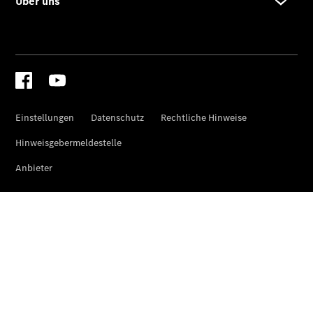
Reparatur &
Werkstatt
Rückrufe &
Umrüstungen
Warnung: Betrug
beim
Gebrauchtwagenkauf
Service für
Reisemobile
Gebrauchtwagensuche
Mercedes-
Benz Rent
Finanzdienste
Digitale
Extras