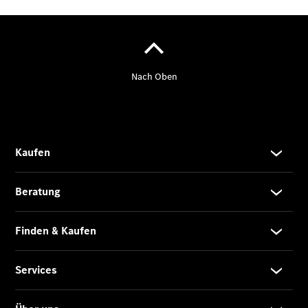
Services
Übersicht
Serviceangebote
Reifen &
Kompletträder
Teile &
Zubehör
Pannen- &
Schadenhilfe