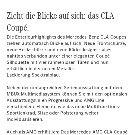
&
Roadster
Zieht die Blicke auf sich: das CLA
Coupé.
Die Exterieurhighlights des Mercedes-Benz CLA Coupés
ziehen automatisch Blicke auf sich: Neue Frontschürze,
neue Heckschürze und neue Räderdesigns - alles
nahtlos verbunden unter einer eleganten Coupé-
Silhouette mit vier rahmenlosen Türen und nun
erhältlich in der neuen
Metallic-
CLE
Lackierung Spektralblau
.
Cabriolet
Mercedes-
Neben der umfangreichen Serienausstattung mit dem
AMG SL
MBUX Multimediasystem können Sie mit den optionalen
Roadster
Ausstattungslinien Progressive und AMG Line
Mercedes-
verschiedene Elemente wie das neue Multifunktions-
Maybach SL
Sportlenkrad, Sitze oder Polsterung weiter
Monogram
individualisieren.
Series
Grand
Auch als AMG erhältlich: Das Mercedes-AMG CLA Coupé
Limousine