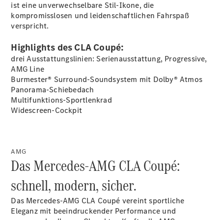
ist eine unverwechselbare Stil-Ikone, die
kompromisslosen und leidenschaftlichen Fahrspaß
verspricht.
Highlights des CLA Coupé:
drei Ausstattungslinien: Serienausstattung, Progressive,
AMG Line
Burmester® Surround-Soundsystem mit Dolby®
Atmos
VLE
Panorama-Schiebedach
Vans &
Multifunktions-Sportlenkrad
Reisemobile
Widescreen-Cockpit
AMG
Das Mercedes-AMG CLA Coupé:
schnell, modern, sicher.
EQT -
Das Mercedes-AMG CLA Coupé vereint sportliche
elektrisch
Eleganz mit beeindruckender Performance und
EQV -