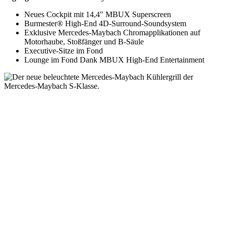
Mercedes-
AMG GT
Neues Cockpit mit 14,4" MBUX Superscreen
Coupé
Burmester® High-End 4D-Surround-Soundsystem
Mercedes-
Exklusive Mercedes-Maybach Chromapplikationen auf
AMG GT
Motorhaube, Stoßfänger und B-Säule
4-Türer
Executive-Sitze im Fond
Coupé
Lounge im Fond Dank MBUX High-End Entertainment
Cabriolets
&
Roadster
CLE
Cabriolet
Mercedes-
AMG SL
Roadster
Mercedes-
Maybach
SL
Monogram
Series
Grand