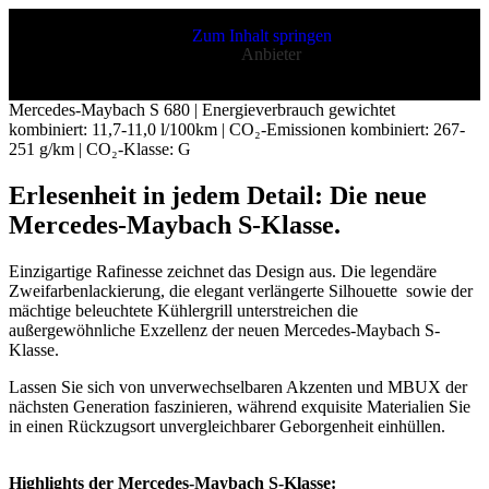
CLA
Shooting
Zum Inhalt springen
Brake
Anbieter
CLA
Shooting
Brake
Mercedes-Maybach S 680 | Energieverbrauch gewichtet
C-Klasse T-
kombiniert: 11,7-11,0 l/100km | CO₂-Emissionen kombiniert: 267-
Modell
251 g/km | CO₂-Klasse:
G
E-Klasse T-
Modell
Erlesenheit in jedem Detail: Die neue
Kompaktwagen
Mercedes‑Maybach S‑Klasse.
Einzigartige Rafinesse zeichnet das Design aus. Die legendäre
A-Klasse
Zweifarbenlackierung, die elegant verlängerte Silhouette sowie der
Kompaktlimousine
mächtige beleuchtete
Kühlergrill
unterstreichen die
B-Klasse
außergewöhnliche Exzellenz der neuen Mercedes-Maybach S-
Coupés
Klasse.
Lassen Sie sich von unverwechselbaren Akzenten und MBUX der
nächsten Generation faszinieren, während exquisite Materialien Sie
CLA
in einen Rückzugsort unvergleichbarer Geborgenheit einhüllen.
Coupé
CLE
Coupé
Highlights der Mercedes-Maybach S-Klasse: