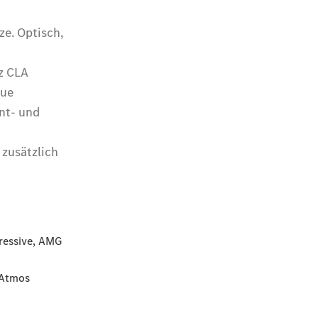
Coupé
Cabriolets
&
Roadster
CLE
Cabriolet
Mercedes-
AMG SL
Roadster
Mercedes-
Maybach SL
Monogram
Series