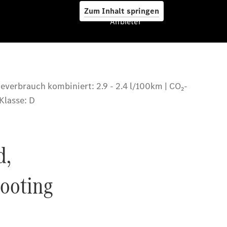
Zum Inhalt springen
Anbieter
A-Klasse
Kompaktlimousine
B-Klasse
Coupés
CLA Coupé
CLE Coupé
Mercedes-
AMG GT
Coupé
Mercedes-
AMG GT 4-
Türer