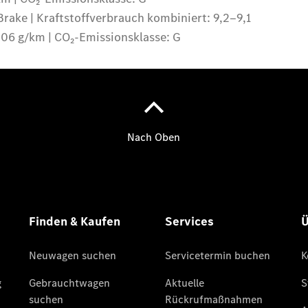
Services
Übersicht
Serviceangebote
Reifen &
Kompletträder
Teile &
Zubehör