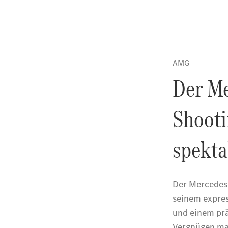
Grand
Limousine
VLE
Vans &
Reisemobile
EQT -