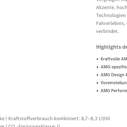
elektrisch
EQV -
elektrisch
V-Klasse
V-Klasse
Marco Polo
V-Klasse
Marco Polo
HORIZON
T-Klasse
Reisemobile
Gebrauchtwagensuche
Junge
Sterne
Junge
Sterne -
elektrisch
Mercedes-
Benz
Online
Store