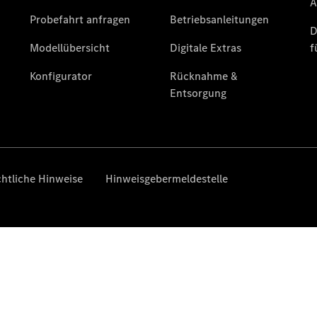
Pannen- &
Schadenhilfe
Reparatur &
Werkstatt
Rückrufe &
Umrüstungen
Warnung: Betrug
beim
Gebrauchtwagenkauf
Service für
Reisemobile
Gebrauchtwagensuche
Mercedes-
Benz Rent
Finanzdienste
Digitale
Extras