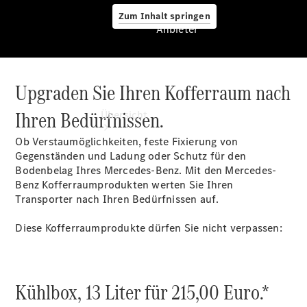
Zum Inhalt springen
Anbieter
Upgraden Sie Ihren Kofferraum nach
Anbieter
Ihren Bedürfnissen.
Übersicht
Ob Verstaumöglichkeiten, feste Fixierung von
Gegenständen und Ladung oder Schutz für den
Bodenbelag Ihres Mercedes-Benz. Mit den Mercedes-
Benz Kofferraumprodukten werten Sie Ihren
Transporter nach Ihren Bedürfnissen auf.
Startseite
Diese Kofferraumprodukte dürfen Sie nicht verpassen:
Modellübersicht
Konfigurator
Ansprechpartner
finden
Kühlbox, 13 Liter für 215,00 Euro.*
Probefahrt