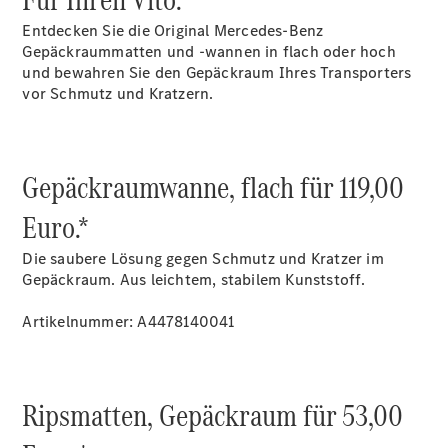
Sprinter
Tourer
Entdecken Sie die Original Mercedes-Benz
Sprinter
Gepäckraummatten und -wannen in flach oder hoch
Pritschenfahrzeug
und bewahren Sie den Gepäckraum Ihres Transporters
eSprinter
vor Schmutz und Kratzern.
Pritschenfahrzeug
- elektrisch
Sprinter
Fahrgestell
Gepäckraumwanne, flach für 119,00
eSprinter
Fahrgestell
Euro.*
- elektrisch
Vito
Die saubere Lösung gegen Schmutz und Kratzer im
Gepäckraum. Aus leichtem, stabilem Kunststoff.
Artikelnummer: A4478140041
Vito
Ripsmatten, Gepäckraum für 53,00
Kastenwagen
eVito