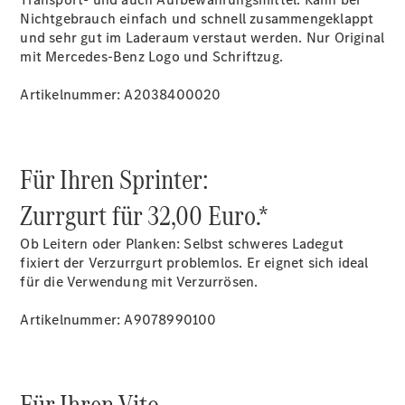
Nichtgebrauch einfach und schnell zusammengeklappt
und sehr gut im Laderaum verstaut werden. Nur Original
mit Mercedes-Benz Logo und Schriftzug.
Übersicht
Mercedes-
Artikelnummer: A2038400020
Benz
Store
Gebrauchtwagensuche
Elektrotransporter
Für Ihren Sprinter:
Sprinter
Zurrgurt für 32,00 Euro.*
Ob Leitern oder Planken: Selbst schweres Ladegut
fixiert der Verzurrgurt problemlos. Er eignet sich ideal
für die Verwendung mit Verzurrösen.
Sprinter
Artikelnummer: A9078990100
Kastenwagen
eSprinter
Kastenwagen
- elektrisch
Für Ihren Vito.