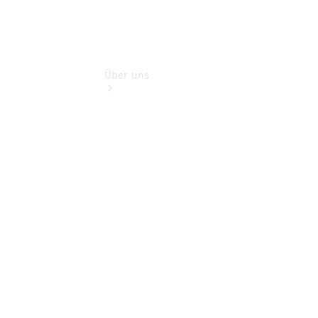
Über uns
Kontakt
Ansprechpartner
Vans &