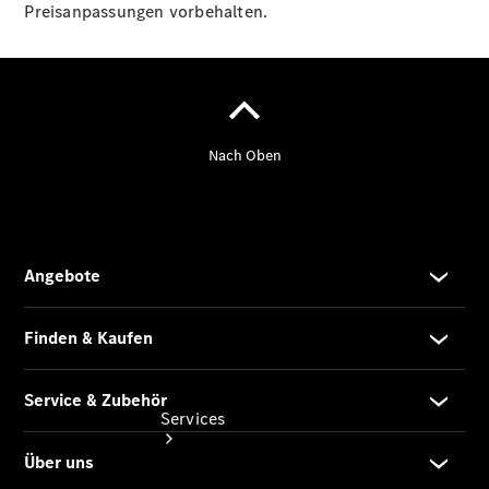
eCitan
Preisanpassungen vorbehalten.
Tourer -
elektrisch
Auf- und
Umbaulösungen
Junge
Sterne
Digitale
Extras
Services