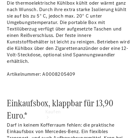
vereinbaren
Die thermoelektrische Kühlbox kühlt oder wärmt ganz
Beratung
nach Wunsch. Durch ihre extra starke Isolierung kühlt
vereinbaren
sie auf bis zu 5° C, jedoch max. 20° C unter
Servicetermin
Umgebungstemperatur. Die portable Box mit
vereinbaren
Textilüberzug verfügt über aufgesetzte Taschen und
Tel: +49
einen Reißverschluss. Der feste innere
2451 9845
Kunststoffbehälter ist leicht zu reinigen. Betrieben wird
0
die Kühlbox über den Zigarettenanzünder oder eine 12-
Volt-Steckdose, optional sind Spannungswandler
erhältlich.
Artikelnummer: A0008205409
Einkaufsbox, klappbar für 13,90
Kaufen
Euro.*
Darf in keinem Kofferraum fehlen: die praktische
Einkaufsbox von Mercedes-Benz. Ein flexibles
Transport- und auch Aufbewahrungsmittel. Kann bei