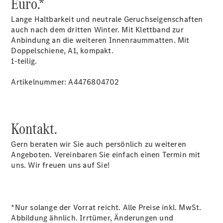
Euro.*
Kastenwagen
- elektrisch
Lange Haltbarkeit und neutrale Geruchseigenschaften
Vito Mixto
auch nach dem dritten Winter. Mit Klettband zur
Vito Tourer
Anbindung an die weiteren Innenraummatten. Mit
eVito
Doppelschiene, A1, kompakt.
Tourer -
1-teilig.
elektrisch
Citan
Artikelnummer: A4476804702
Kontakt.
Gern beraten wir Sie auch persönlich zu weiteren
Citan
Angeboten. Vereinbaren Sie einfach einen Termin mit
Kastenwagen
uns. Wir freuen uns auf Sie!
eCitan
Kastenwagen
- elektrisch
Citan
*Nur solange der Vorrat reicht. Alle Preise inkl. MwSt.
Tourer
Abbildung ähnlich. Irrtümer, Änderungen und