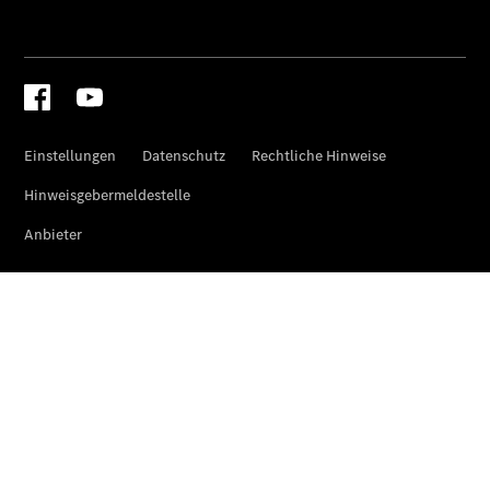
Übersicht
Finanzdienste
Mercedes-
Benz Rent
Reifen &
Kompletträder
Reifen- und
Komplettradschutz
EU-
Reifenlabel