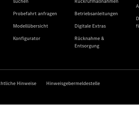
Coupé
Cabriolets
&
Roadster
CLE
Cabriolet
Mercedes-
AMG SL
Roadster
Mercedes-
Maybach SL
Monogram
Series