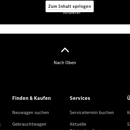
Zum Inhalt springen
Anbieter
A-Klasse
Kompaktlimousine
B-Klasse
Coupés
CLA Coupé
CLE Coupé
Mercedes-
AMG GT
Coupé
Mercedes-
AMG GT 4-
Türer